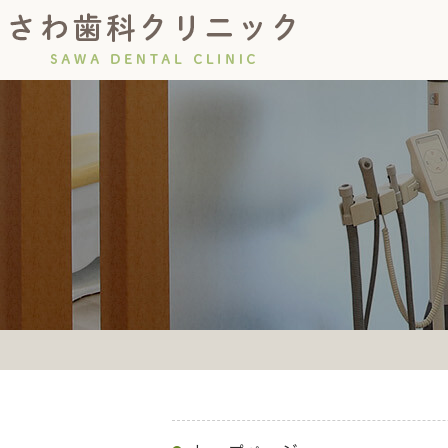
診療の流れ
院長紹介
虫歯・根管治療
コンセプト
初診につい
小児歯
インプラント
義歯(入れ