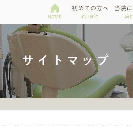
初めての方へ
当院に
HOME
CLINIC
ME
て
科
機器紹介
Q＆A
予防・メンテナンス
医院紹介
歯周病・口臭
アクセス・診療
サイトマップ
歯)
ホワイトニング
マタニティー歯科