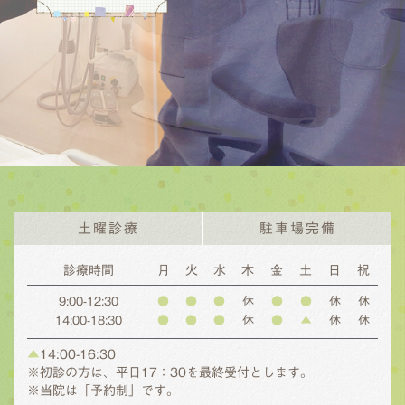
土曜診療
駐車場完備
診療時間
月
火
水
木
金
土
日
祝
9:00-12:30
●
●
●
休
●
●
休
休
14:00-18:30
●
●
●
休
●
▲
休
休
▲
14:00-16:30
※初診の方は、平日17：30を最終受付とします。
※当院は「予約制」です。