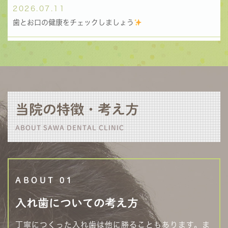
2026.07.11
歯とお口の健康をチェックしましょう
2026.07.04
歯科医院でプロのケアを受けましょう！🪥
2026.06.20
当院の特徴・考え方
よく噛むことでお口と全身の健康に
ABOUT SAWA DENTAL CLINIC
2026.06.13
歯周病と全身の健康の関係について
2026.06.03
ABOUT 01
世代ごとに気を付けたいお口の健康管理
入れ歯についての
考え方
丁寧につくった入れ歯は他に勝ることもあります。ま