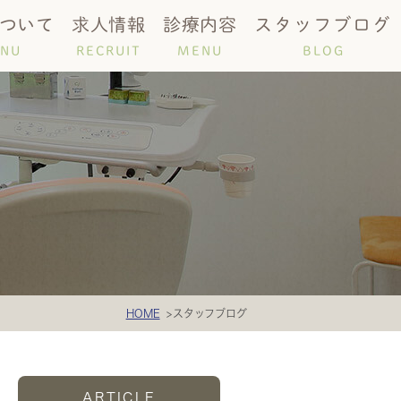
ついて
求人情報
診療内容
スタッフブログ
NU
RECRUIT
MENU
BLOG
時間
唾液検査
HOME
スタッフブログ
ARTICLE