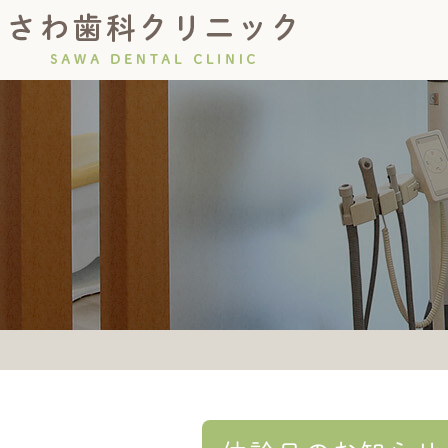
診療の流れ
院長紹介
虫歯・根管治療
コンセプト
初診につい
小児歯
インプラント
義歯(入れ