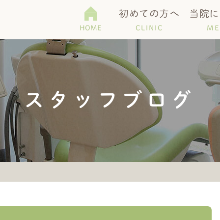
初めての方へ
当院に
HOME
CLINIC
ME
て
科
機器紹介
Q＆A
予防・メンテナンス
医院紹介
歯周病・口臭
アクセス・診療
スタッフブログ
歯)
ホワイトニング
マタニティー歯科