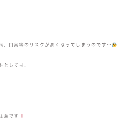
。
病、
口臭等の
リスクが高くなってしまうのです…
トとしては、
き
注意です