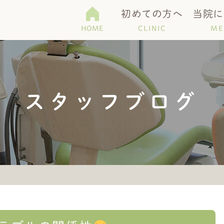
初めての方へ
当院に
HOME
CLINIC
ME
て
科
機器紹介
Q＆A
予防・メンテナンス
医院紹介
歯周病・口臭
アクセス・診療
スタッフブログ
歯)
ホワイトニング
マタニティー歯科