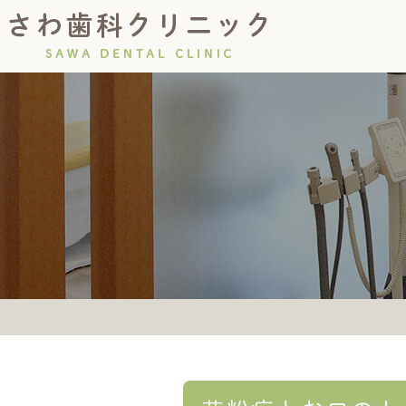
診療の流れ
院長紹介
虫歯・根管治療
コンセプト
初診につい
小児歯
インプラント
義歯(入れ