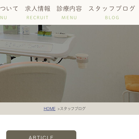
ついて
求人情報
診療内容
スタッフブログ
NU
RECRUIT
MENU
BLOG
時間
唾液検査
HOME
スタッフブログ
ARTICLE