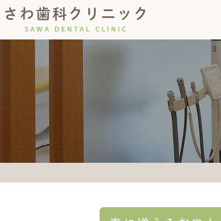
診療の流れ
院長紹介
虫歯・根管治療
コンセプト
初診につい
小児歯
インプラント
義歯(入れ