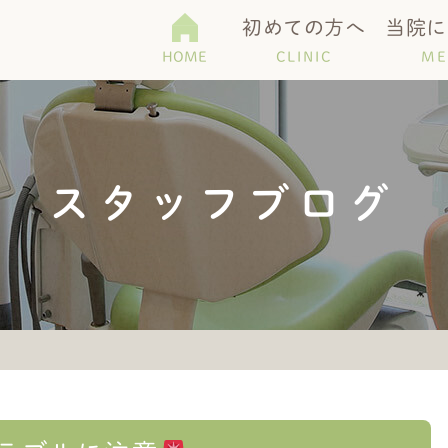
初めての方へ
当院に
HOME
CLINIC
ME
て
科
機器紹介
Q＆A
予防・メンテナンス
医院紹介
歯周病・口臭
アクセス・診療
スタッフブログ
歯)
ホワイトニング
マタニティー歯科