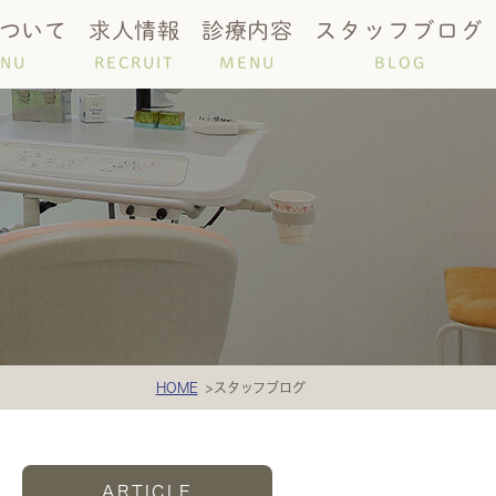
ついて
求人情報
診療内容
スタッフブログ
NU
RECRUIT
MENU
BLOG
時間
唾液検査
HOME
スタッフブログ
ARTICLE